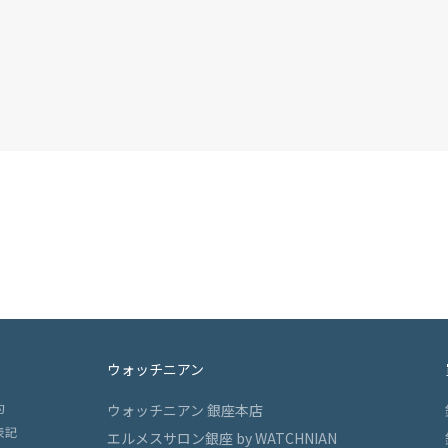
ウォッチニアン
約
ウォッチニアン 銀座本店
表記
エルメスサロン銀座 by WATCHNIAN