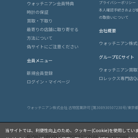
プライバシーポリシー
ウォッチニアン会員特典
本人確認手続きおよび
時計の保証
の取扱いについて
買取・下取り
最寄りの店舗に取り寄せる
会社概要
方法について
ウォッチニアン株式
偽サイトにご注意ください
グループECサイト
会員メニュー
ウォッチニアン買取
新規会員登録
ロレックス専門店Qu
ログイン・マイページ
ウォッチニアン株式会社 古物営業許可 [第308930507238号/東京
当サイトでは、利便性向上のため、クッキー(Cookie)を使用してい
© WATCHNIAN CORPORATION All rights reserved.