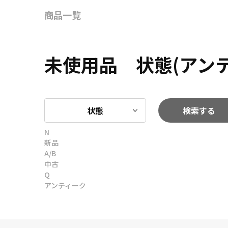
商品一覧
未使用品 状態(アン
状態
検索する
N
新品
A/B
中古
Q
アンティーク