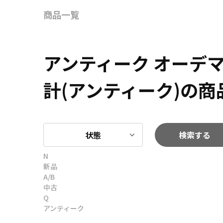
商品一覧
アンティーク オーデ
計(アンティーク)の商
状態
検索する
N
新品
A/B
中古
Q
アンティーク