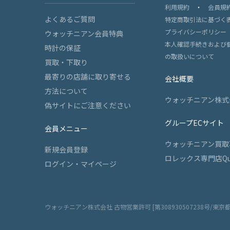
利用規約
・
会員規
よくあるご質問
特定商取引法に基づく
プライバシーポリシー
ウォッチニアン会員特典
本人確認手続きおよび
時計の保証
の取扱いについて
買取・下取り
最寄りの店舗に取り寄せる
会社概要
方法について
ウォッチニアン株式
偽サイトにご注意ください
グループECサイト
会員メニュー
ウォッチニアン買取
新規会員登録
ロレックス専門店Qu
ログイン・マイページ
ウォッチニアン株式会社 古物営業許可 [第308930507238号/東京