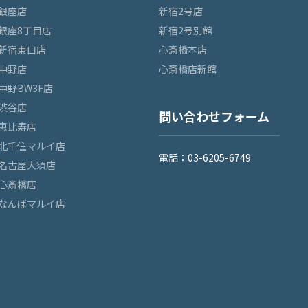
銀座店
新宿2号店
銀座8丁目店
新宿2号別館
新宿東口店
心斎橋本店
中野店
心斎橋店新館
中野BW3F店
渋谷店
問い合わせフォーム
恵比寿店
北千住マルイ店
電話：03-6205-6749
名古屋大須店
心斎橋店
なんばマルイ店