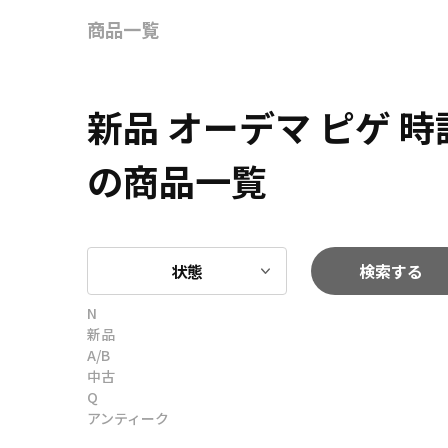
商品一覧
新品 オーデマ ピゲ 
の商品一覧
状態
検索する
N
新品
A/B
中古
Q
アンティーク