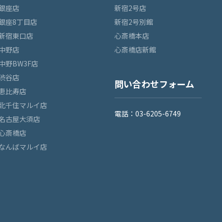
銀座店
新宿2号店
銀座8丁目店
新宿2号別館
新宿東口店
心斎橋本店
中野店
心斎橋店新館
中野BW3F店
渋谷店
問い合わせフォーム
恵比寿店
北千住マルイ店
電話：03-6205-6749
名古屋大須店
心斎橋店
なんばマルイ店