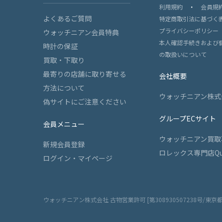
利用規約
・
会員規
よくあるご質問
特定商取引法に基づく
プライバシーポリシー
ウォッチニアン会員特典
本人確認手続きおよび
時計の保証
の取扱いについて
買取・下取り
最寄りの店舗に取り寄せる
会社概要
方法について
ウォッチニアン株式
偽サイトにご注意ください
グループECサイト
会員メニュー
ウォッチニアン買取
新規会員登録
ロレックス専門店Qu
ログイン・マイページ
ウォッチニアン株式会社 古物営業許可 [第308930507238号/東京