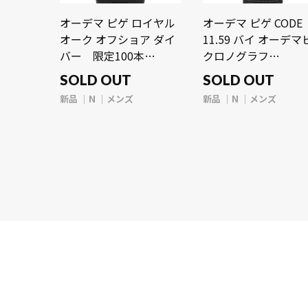
オーデマ ピゲ ロイヤル
オーデマ ピゲ CODE
オーク オフショア ダイ
11.59 バイ オーデマ
バー 限定100本
クロノグラフ
15720CN.OO.A002CA.02
26393BC.OO.A002KB
SOLD OUT
SOLD OUT
レッド メンズ 時計 【新
ブラックラッカー/ダ
新品
N
メンズ
新品
N
メンズ
品】【wristwatch】
ヤモンド メンズ 時計
【新品】
【wristwatch】