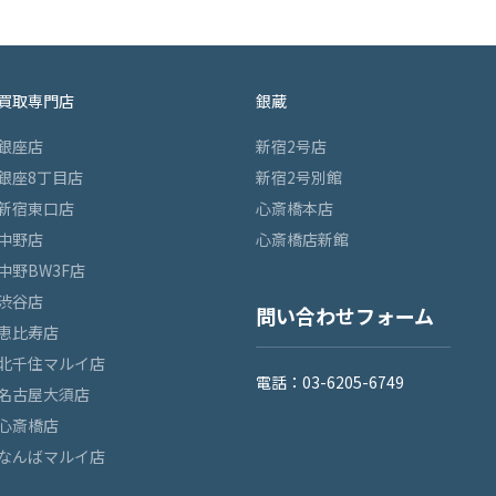
買取専門店
銀蔵
銀座店
新宿2号店
銀座8丁目店
新宿2号別館
新宿東口店
心斎橋本店
中野店
心斎橋店新館
中野BW3F店
渋谷店
問い合わせフォーム
恵比寿店
北千住マルイ店
電話：03-6205-6749
名古屋大須店
心斎橋店
なんばマルイ店