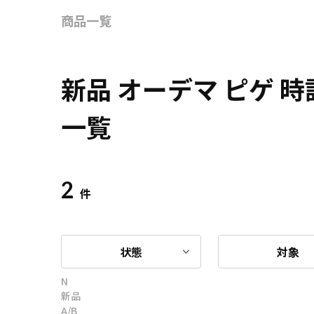
商品一覧
新品 オーデマ ピゲ 
一覧
2
件
状態
対象
N
新品
A/B