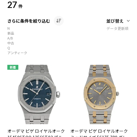
27
件
さらに条件を絞り込む
N
データ更新順
新品
A/B
中古
Q
アンティーク
新着
オーデマ ピゲ ロイヤルオーク
オーデマ ピゲ ロイヤルオーク