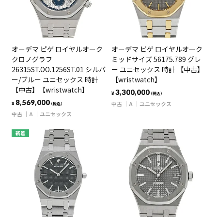
オーデマ ピゲ ロイヤルオーク
オーデマ ピゲ ロイヤルオーク
クロノグラフ
ミッドサイズ 56175.789 グレ
26315ST.OO.1256ST.01 シルバ
ー ユニセックス 時計 【中古】
ー/ブルー ユニセックス 時計
【wristwatch】
【中古】【wristwatch】
3,300,000
¥
（税込）
8,569,000
中古
A
ユニセックス
¥
（税込）
中古
A
ユニセックス
新着