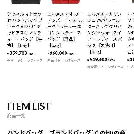
シャネル マトラッ
エルメス ネオ ガー
エルメス アルザン
ル
セ ハンドバッグ ブ
デンパーティ 23 ル
ミニ 2WAYショル
グ
ラック A12397 キ
ージュラデュー ネ
ダーバッグ グリパ
25
ャビアスキン レデ
ゴンダ レディース
ンタン ヴォースイ
M4
ィース バッグ 【中
バッグ 【新品】
フト レディース バ
ム
古】【bag】
【bag】
ッグ 【未使用】
ィ
【bag】
古
359,700
968,000
¥
¥
（税込）
（税込）
919,600
1
中古
AB
レディース
新品
N
レディース
¥
¥
（税込）
未使用
S
レディース
中古
ITEM LIST
商品一覧
ハンドバッグ ブランドバッグ(その他)の商