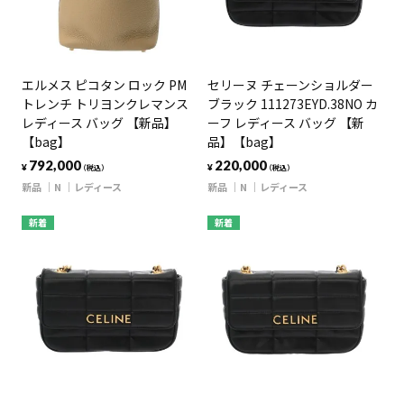
エルメス ピコタン ロック PM
セリーヌ チェーンショルダー
トレンチ トリヨンクレマンス
ブラック 111273EYD.38NO カ
レディース バッグ 【新品】
ーフ レディース バッグ 【新
【bag】
品】【bag】
792,000
220,000
¥
¥
（税込）
（税込）
新品
N
レディース
新品
N
レディース
新着
新着