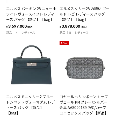
エルメス バーキン 25 ニューホ
エルメス ケリー25 内縫い ゴー
ワイト ヴォースイフト レディ
ルド トゴ レディース バッグ
ース バッグ 【新品】【bag】
【新品】【bag】
3,597,000
3,878,000
¥
¥
（税込）
（税込）
新品
N
レディース
新品
N
レディース
SALE
エルメス ミニケリー2 ブルー
ゴヤール ヘリンボーン カップ
トンペット ヴォーマダム レデ
ヴェール PM グレー/シルバー
ィース バッグ 【新品】
金具 AAS020189 PVC/カーフ
【bag】
ユニセックス バッグ 【新品】