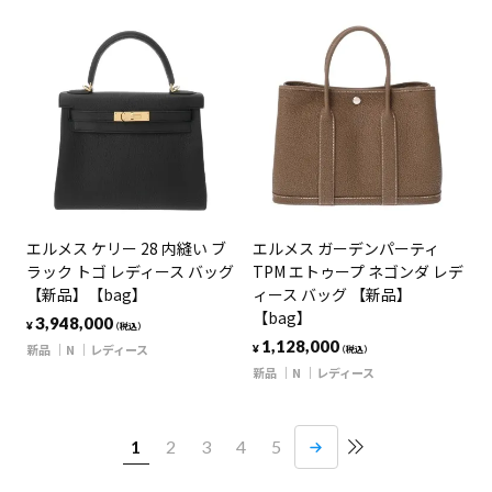
エルメス ケリー 28 内縫い ブ
エルメス ガーデンパーティ
ラック トゴ レディース バッグ
TPM エトゥープ ネゴンダ レデ
【新品】【bag】
ィース バッグ 【新品】
【bag】
3,948,000
¥
（税込）
1,128,000
新品
N
レディース
¥
（税込）
新品
N
レディース
1
2
3
4
5