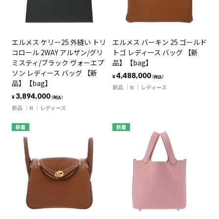
エルメス ケリー25 外縫い トリ
エルメス バーキン 25 ゴールド
コロール 2WAY アルザン/グリ
トゴ レディース バッグ 【新
ミスティ/ブラック ヴォーエプ
品】【bag】
ソン レディース バッグ 【新
4,488,000
¥
（税込）
品】【bag】
新品
N
レディース
3,894,000
¥
（税込）
新品
N
レディース
新着
新着