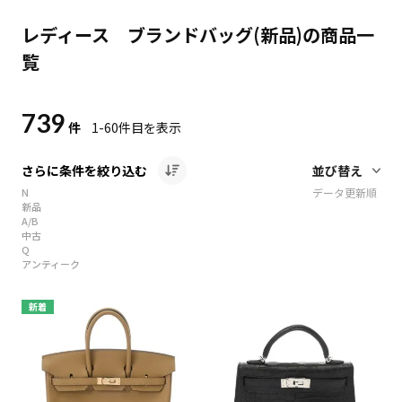
レディース ブランドバッグ(新品)の商品一
覧
739
件
1-60
件目を表示
さらに条件を絞り込む
N
データ更新順
新品
A/B
中古
Q
アンティーク
新着