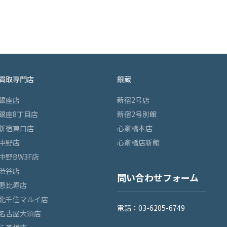
買取専門店
銀蔵
銀座店
新宿2号店
銀座8丁目店
新宿2号別館
新宿東口店
心斎橋本店
中野店
心斎橋店新館
中野BW3F店
渋谷店
問い合わせフォーム
恵比寿店
北千住マルイ店
電話：03-6205-6749
名古屋大須店