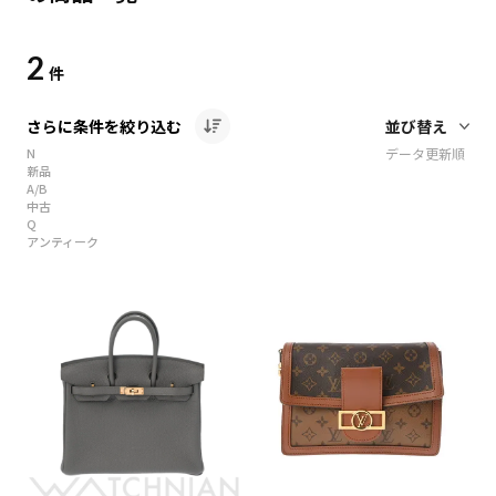
2
件
さらに条件を絞り込む
N
データ更新順
新品
A/B
中古
Q
アンティーク