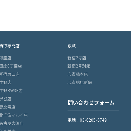
買取専門店
銀蔵
銀座店
新宿2号店
銀座8丁目店
新宿2号別館
新宿東口店
心斎橋本店
中野店
心斎橋店新館
中野BW3F店
渋谷店
問い合わせフォーム
恵比寿店
北千住マルイ店
電話：03-6205-6749
名古屋大須店