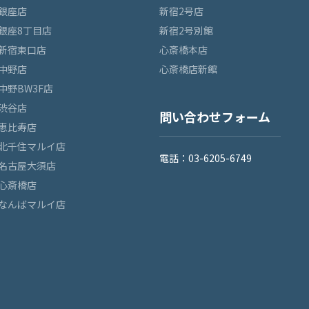
銀座店
新宿2号店
銀座8丁目店
新宿2号別館
新宿東口店
心斎橋本店
中野店
心斎橋店新館
中野BW3F店
渋谷店
問い合わせフォーム
恵比寿店
北千住マルイ店
電話：03-6205-6749
名古屋大須店
心斎橋店
なんばマルイ店