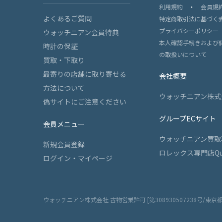
利用規約
・
会員規
よくあるご質問
特定商取引法に基づく
プライバシーポリシー
ウォッチニアン会員特典
本人確認手続きおよび
時計の保証
の取扱いについて
買取・下取り
最寄りの店舗に取り寄せる
会社概要
方法について
ウォッチニアン株式
偽サイトにご注意ください
グループECサイト
会員メニュー
ウォッチニアン買取
新規会員登録
ロレックス専門店Qu
ログイン・マイページ
ウォッチニアン株式会社 古物営業許可 [第308930507238号/東京