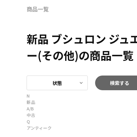
商品一覧
新品 ブシュロン ジ
ー(その他)の商品一覧
状態
検索する
N
新品
A/B
中古
Q
アンティーク