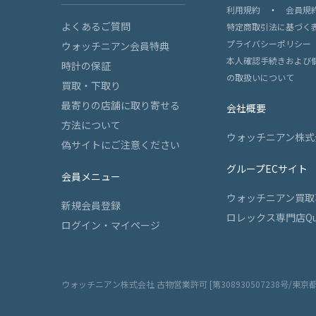
利用規約
・
会員規
よくあるご質問
特定商取引法に基づく
プライバシーポリシー
ウォッチニアン会員特典
本人確認手続きおよび
時計の保証
の取扱いについて
買取・下取り
最寄りの店舗に取り寄せる
会社概要
方法について
ウォッチニアン株式
偽サイトにご注意ください
グループECサイト
会員メニュー
ウォッチニアン買取
新規会員登録
ロレックス専門店Qu
ログイン・マイページ
ウォッチニアン株式会社 古物営業許可 [第308930507238号/東京