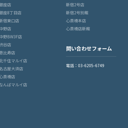
銀座店
新宿2号店
銀座8丁目店
新宿2号別館
新宿東口店
心斎橋本店
中野店
心斎橋店新館
中野BW3F店
渋谷店
問い合わせフォーム
恵比寿店
北千住マルイ店
電話：03-6205-6749
名古屋大須店
心斎橋店
なんばマルイ店