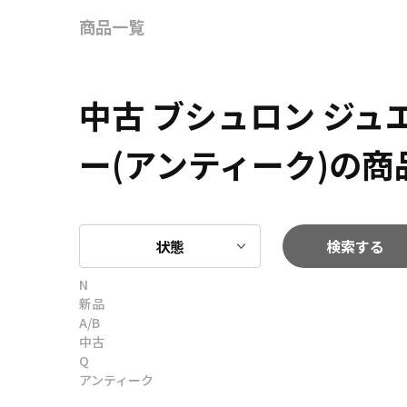
商品一覧
中古 ブシュロン ジ
ー(アンティーク)の商
状態
検索する
N
新品
A/B
中古
Q
アンティーク