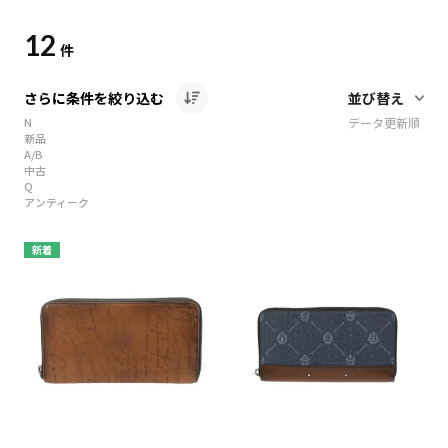
12
件
さらに条件を絞り込む
N
データ更新順
新品
A/B
中古
Q
アンティーク
新着