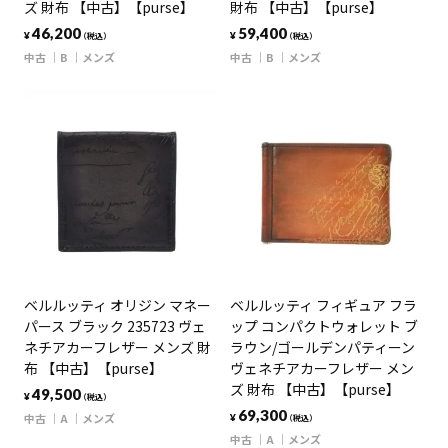
ズ 財布 【中古】【purse】
財布 【中古】【purse】
46,200
59,400
¥
¥
（税込）
（税込）
中古
B
メンズ
中古
B
メンズ
ベルルッティ オリジン マネー
ベルルッティ フィギュア フラ
パース ブラック 235723 ヴェ
ップ コンパクトウォレット ブ
ネチアカーフレザー メンズ 財
ラウン/ゴールデンパティーン
布 【中古】【purse】
ヴェネチアカーフレザー メン
ズ 財布 【中古】【purse】
49,500
¥
（税込）
69,300
中古
A
メンズ
¥
（税込）
中古
A
メンズ