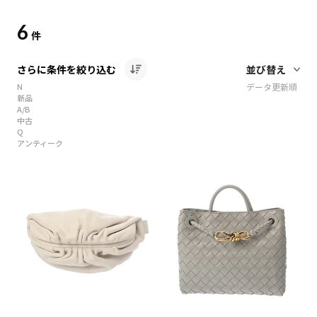
6
件
さらに条件を絞り込む
N
データ更新順
新品
A/B
中古
Q
アンティーク