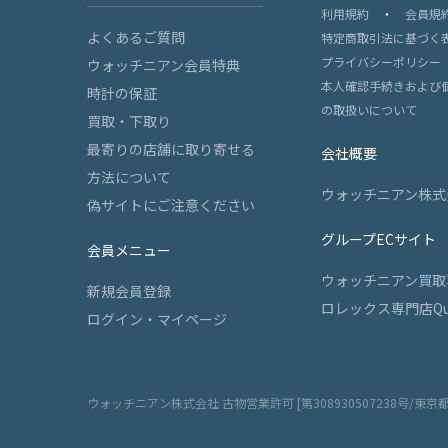
利用規約
・
会員規
よくあるご質問
特定商取引法に基づく
プライバシーポリシー
ウォッチニアン会員特典
本人確認手続きおよび
時計の保証
の取扱いについて
買取・下取り
最寄りの店舗に取り寄せる
会社概要
方法について
ウォッチニアン株式
偽サイトにご注意ください
グループECサイト
会員メニュー
ウォッチニアン買取
新規会員登録
ロレックス専門店Qu
ログイン・マイページ
ウォッチニアン株式会社 古物営業許可 [第308930507238号/東京