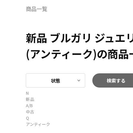
商品一覧
新品 ブルガリ ジュ
(アンティーク)の商品
状態
検索する
N
新品
A/B
中古
Q
アンティーク