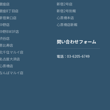
銀座店
新宿2号店
銀座8丁目店
新宿2号別館
新宿東口店
心斎橋本店
中野店
心斎橋店新館
中野BW3F店
渋谷店
問い合わせフォーム
恵比寿店
北千住マルイ店
電話：03-6205-6749
名古屋大須店
心斎橋店
なんばマルイ店