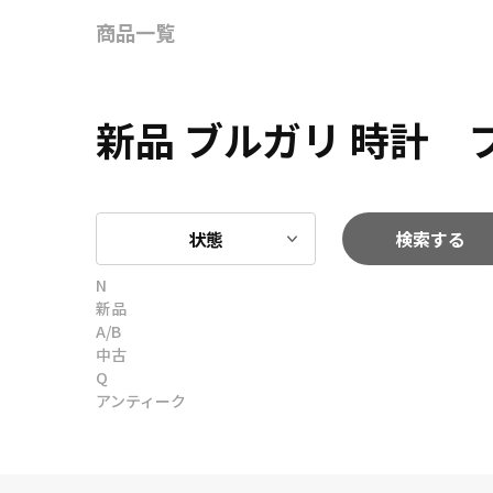
商品一覧
新品 ブルガリ 時計
状態
検索する
N
新品
A/B
中古
Q
アンティーク