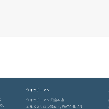
ウォッチニアン
約
ウォッチニアン 銀座本店
表記
エルメスサロン銀座 by WATCHNIAN