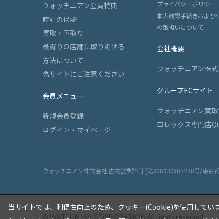
プライバシーポリシー
ウォッチニアン会員特典
本人確認手続きおよび
時計の保証
の取扱いについて
買取・下取り
最寄りの店舗に取り寄せる
会社概要
方法について
ウォッチニアン株式
偽サイトにご注意ください
グループECサイト
会員メニュー
ウォッチニアン買取
新規会員登録
ロレックス専門店Qu
ログイン・マイページ
ウォッチニアン株式会社 古物営業許可 [第308930507238号/東京
当サイトでは、利便性向上のため、クッキー(Cookie)を使用してい
© WATCHNIAN CORPORATION All rights reserved.