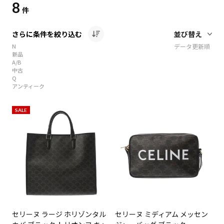
8
件
さらに条件を絞り込む
N
データ更新順
新品
A/B
中古
Q
アンティーク
SALE
セリーヌ ラージ ホリゾンタル
セリーヌ ミディアム メッセン