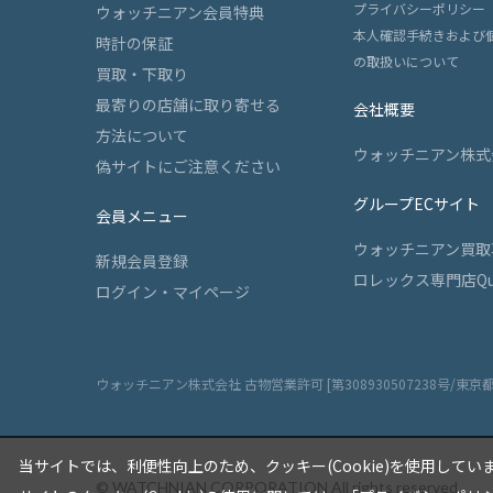
プライバシーポリシー
ウォッチニアン会員特典
本人確認手続きおよび
時計の保証
の取扱いについて
買取・下取り
最寄りの店舗に取り寄せる
会社概要
方法について
ウォッチニアン株式
偽サイトにご注意ください
グループECサイト
会員メニュー
ウォッチニアン買取
新規会員登録
ロレックス専門店Qu
ログイン・マイページ
ウォッチニアン株式会社 古物営業許可 [第308930507238号/東京
当サイトでは、利便性向上のため、クッキー(Cookie)を使用してい
© WATCHNIAN CORPORATION All rights reserved.