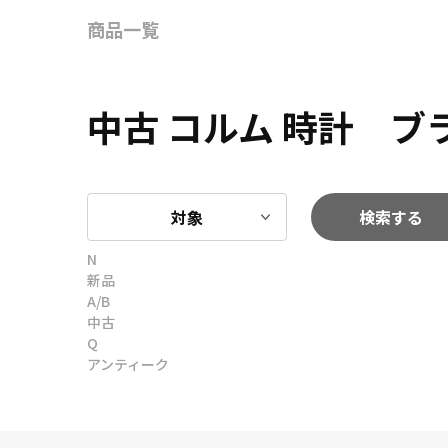
商品一覧
中古 コルム 時計 
対象
検索する
N
新品
A/B
中古
Q
アンティーク