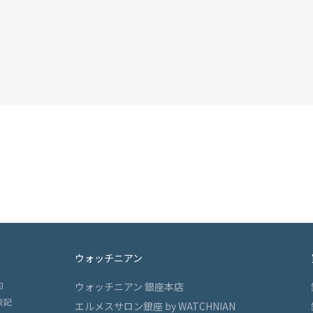
ウォッチニアン
約
ウォッチニアン 銀座本店
表記
エルメスサロン銀座 by WATCHNIAN