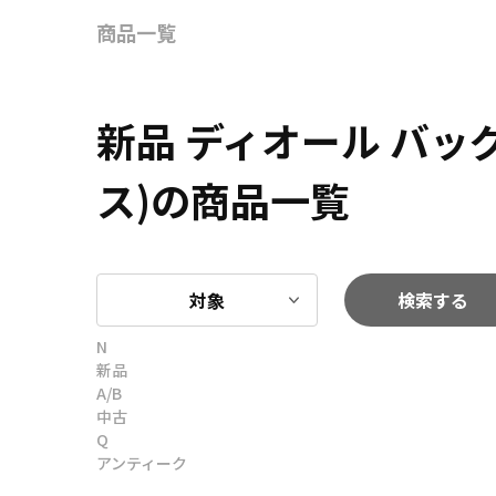
商品一覧
新品 ディオール バ
ス)の商品一覧
対象
検索する
N
新品
A/B
中古
Q
アンティーク