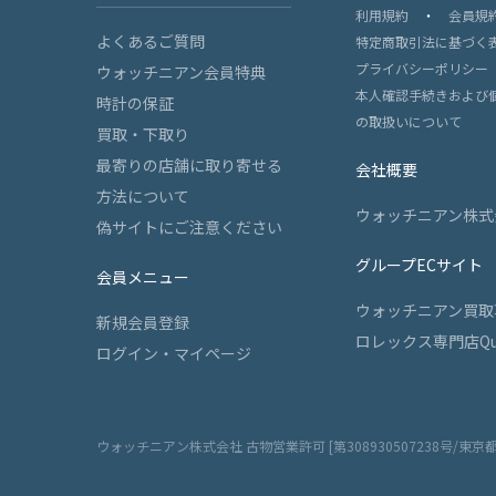
利用規約
・
会員規
よくあるご質問
特定商取引法に基づく
プライバシーポリシー
ウォッチニアン会員特典
本人確認手続きおよび
時計の保証
の取扱いについて
買取・下取り
最寄りの店舗に取り寄せる
会社概要
方法について
ウォッチニアン株式
偽サイトにご注意ください
グループECサイト
会員メニュー
ウォッチニアン買取
新規会員登録
ロレックス専門店Qu
ログイン・マイページ
ウォッチニアン株式会社 古物営業許可 [第308930507238号/東京