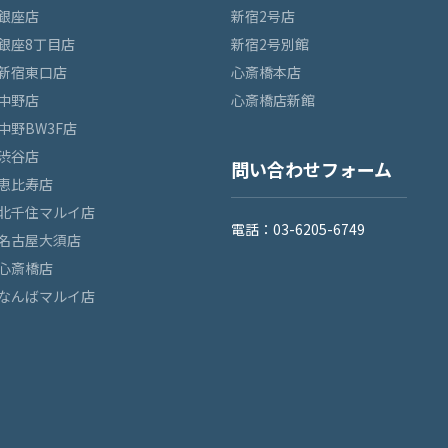
銀座店
新宿2号店
銀座8丁目店
新宿2号別館
新宿東口店
心斎橋本店
中野店
心斎橋店新館
中野BW3F店
渋谷店
問い合わせフォーム
恵比寿店
北千住マルイ店
電話：03-6205-6749
名古屋大須店
心斎橋店
なんばマルイ店