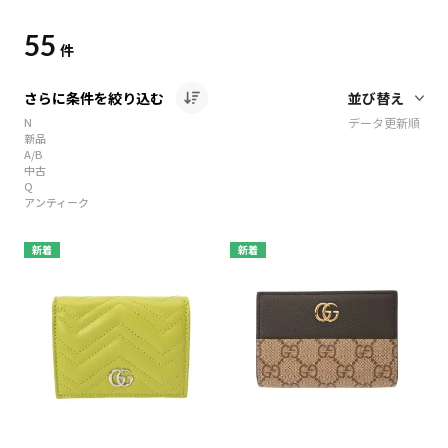
55
件
さらに条件を絞り込む
N
データ更新順
新品
A/B
中古
Q
アンティーク
新着
新着