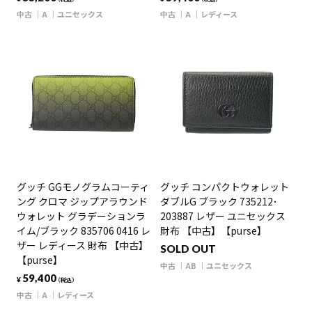
中古
A
ユニセックス
中古
A
レディース
グッチ GGモノグラムコーティ
グッチ コンパクトウォレット
ング クロマ ジップアラウンド
ダブルG ブラック 735212･
ウォレット グラデーションラ
203887 レザー ユニセックス
イム/ブラック 835706 0416 レ
財布 【中古】【purse】
ザー レディース 財布 【中古】
SOLD OUT
【purse】
中古
AB
ユニセックス
59,400
¥
（税込）
中古
A
レディース