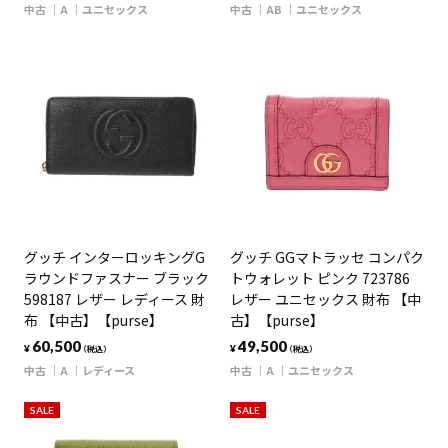
中古
A
ユニセックス
中古
AB
ユニセックス
グッチ インターロッキングG
グッチ GGマトラッセ コンパク
ラウンドファスナー ブラック
トウォレット ピンク 723786
598187 レザー レディース 財
レザー ユニセックス 財布 【中
布 【中古】【purse】
古】【purse】
60,500
49,500
¥
¥
（税込）
（税込）
中古
A
レディース
中古
A
ユニセックス
SALE
SALE