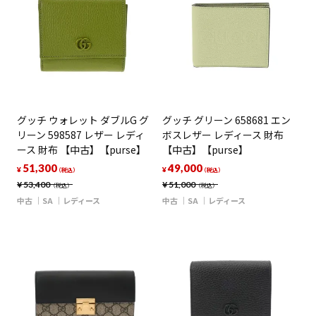
グッチ ウォレット ダブルG グ
グッチ グリーン 658681 エン
リーン 598587 レザー レディ
ボスレザー レディース 財布
ース 財布 【中古】【purse】
【中古】【purse】
51,300
49,000
¥
¥
（税込）
（税込）
¥
53,400
¥
51,000
（税込）
（税込）
中古
SA
レディース
中古
SA
レディース