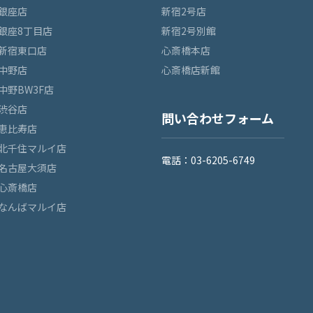
銀座店
新宿2号店
銀座8丁目店
新宿2号別館
新宿東口店
心斎橋本店
中野店
心斎橋店新館
中野BW3F店
渋谷店
問い合わせフォーム
恵比寿店
北千住マルイ店
電話：03-6205-6749
名古屋大須店
心斎橋店
なんばマルイ店