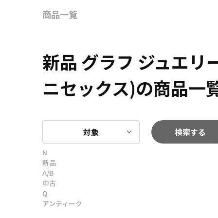
商品一覧
新品 グラフ ジュエ
ニセックス)の商品一
対象
検索する
N
新品
A/B
中古
Q
アンティーク