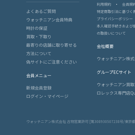
利用規約
・
会員規
よくあるご質問
特定商取引法に基づく
プライバシーポリシー
ウォッチニアン会員特典
本人確認手続きおよび
時計の保証
の取扱いについて
買取・下取り
最寄りの店舗に取り寄せる
会社概要
方法について
ウォッチニアン株式
偽サイトにご注意ください
グループECサイト
会員メニュー
ウォッチニアン買取
新規会員登録
ロレックス専門店Qu
ログイン・マイページ
ウォッチニアン株式会社 古物営業許可 [第308930507238号/東京