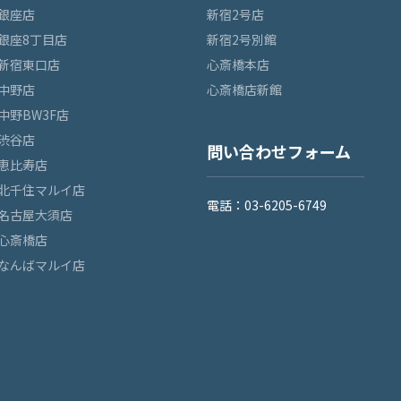
銀座店
新宿2号店
銀座8丁目店
新宿2号別館
新宿東口店
心斎橋本店
中野店
心斎橋店新館
中野BW3F店
渋谷店
問い合わせフォーム
恵比寿店
北千住マルイ店
電話：03-6205-6749
名古屋大須店
心斎橋店
なんばマルイ店