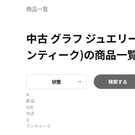
商品一覧
中古 グラフ ジュエ
ンティーク)の商品一
状態
検索する
N
新品
A/B
中古
Q
アンティーク