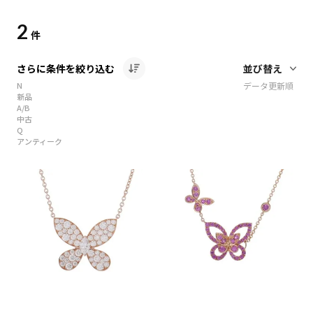
2
件
さらに条件を絞り込む
N
データ更新順
新品
A/B
中古
Q
アンティーク