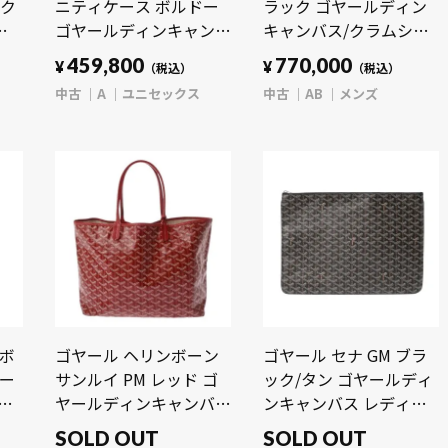
ック
ニティケース ボルドー
ラック ゴヤールディン
ー
ゴヤールディンキャンバ
キャンバス/クラムシー
ス/セルヴォンカーフ ユ
カウハイド メンズ バッ
459,800
770,000
¥
¥
（税込）
（税込）
ニセックス バッグ 【中
グ 【中古】【bag】
中古
A
ユニセックス
中古
AB
メンズ
古】【bag】
ーボ
ゴヤール ヘリンボーン
ゴヤール セナ GM ブラ
ヤー
サンルイ PM レッド ゴ
ック/タン ゴヤールディ
シ
ヤールディンキャンバ
ンキャンバス レディー
ユ
ス/シュヴロッシュカー
ス バッグ 【中古】
SOLD OUT
SOLD OUT