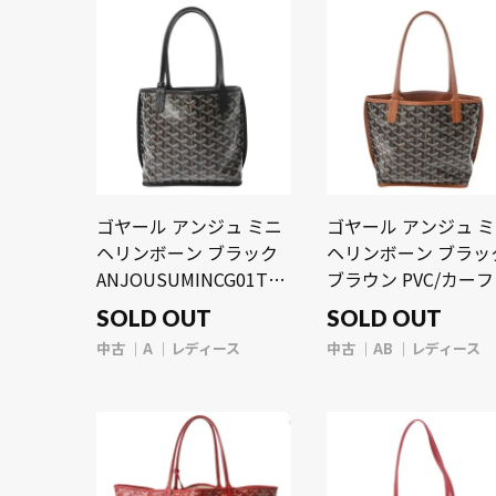
古】【bag】
ゴヤール アンジュ ミニ
ゴヤール アンジュ 
ヘリンボーン ブラック
ヘリンボーン ブラッ
ANJOUSUMINCG01TY01P
ブラウン PVC/カーフ
ゴヤールディンキャンバ
ディース バッグ 【中
SOLD OUT
SOLD OUT
ス/シュヴロッシュカー
古】【bag】
中古
A
レディース
中古
AB
レディース
フ レディース バッグ
【中古】【bag】