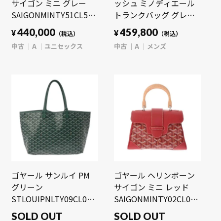
サイゴン ミニ グレー
ッシュ ミノディエール
SAIGONMINTY51CL51P
トランクバッグ グレー
キャンバス/カーフ ユニ
MINA08PMLTY51CL51P
440,000
459,800
¥
¥
（税込）
（税込）
セックス バッグ 【中
ゴヤールディンキャンバ
中古
A
ユニセックス
中古
A
メンズ
古】【bag】
ス/クラムシーカウハイ
ド メンズ バッグ 【中
古】【bag】
ゴヤール サンルイ PM
ゴヤール ヘリンボーン
グリーン
サイゴン ミニ レッド
STLOUIPNLTY09CL09P
SAIGONMINTY02CL02P
キャンバス/シュヴロッ
ゴヤールディンキャンバ
SOLD OUT
SOLD OUT