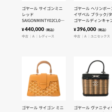
ゴヤール サイゴンミニ
ゴヤール ヘリンボー
レッド
イザベル ブラック/
SAIGONMINTY02CL02P
ゴヤールディンキャ
ゴヤールディンキャンバ
ス/シュヴロッシュカ
440,000
396,000
¥
¥
（税込）
（税込）
ス/シュヴロッシュカー
フ ユニセックス バ
中古
A
レディース
中古
A
ユニセックス
フ レディース バッグ
【中古】【bag】
【中古】【bag】
ゴヤール サイゴン ミニ
ゴヤール ヴァニティ