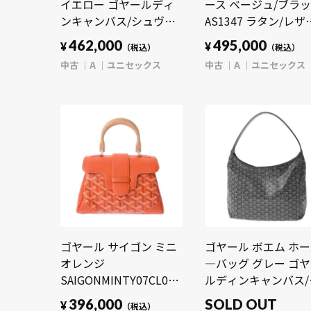
イエロー ゴヤールディ
ース ベージュ/ブラ
ンキャンバス/シュヴロ
AS1347 ラタン/レザ
ッシュカーフ ユニセッ
ユニセックス バッグ
462,000
495,000
¥
¥
（税込）
（税込）
クス バッグ 【中古】
【中古】【bag】
中古
A
ユニセックス
中古
A
ユニセックス
【bag】
ゴヤール サイゴン ミニ
ゴヤール ボエム ホ
オレンジ
―バッグ グレー ゴ
SAIGONMINTY07CL07P
ルディンキャンバス/
ゴヤールディンキャンバ
ュヴロッシュカーフ 
396,000
SOLD OUT
¥
（税込）