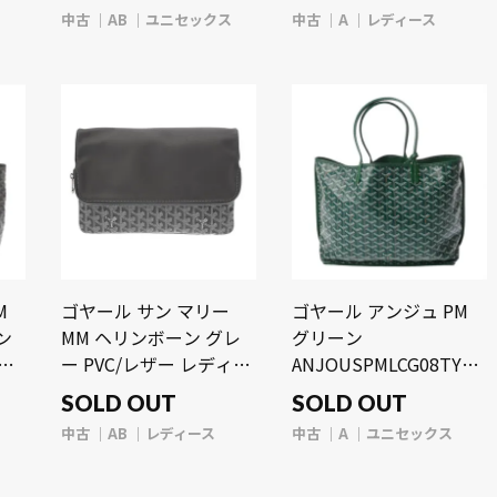
【中
フ ユニセックス バッグ
【bag】
中古
AB
ユニセックス
中古
A
レディース
【中古】【bag】
M
ゴヤール サン マリー
ゴヤール アンジュ PM
ン
MM ヘリンボーン グレ
グリーン
ッ
ー PVC/レザー レディー
ANJOUSPMLCG08TY08P
ク
ス バッグ 【中古】
ゴヤールディンキャンバ
SOLD OUT
SOLD OUT
【bag】
ス/シュヴロッシュカー
中古
AB
レディース
中古
A
ユニセックス
フスキン ユニセックス
バッグ 【中古】【bag】