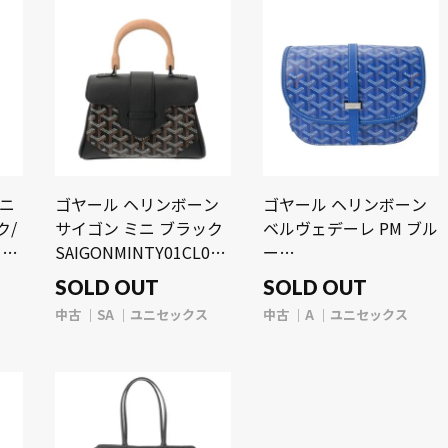
ミニ
ゴヤール ヘリンボーン
ゴヤール ヘリンボーン
ク/
サイゴン ミニ ブラック
ベルヴェデーレ PM ブル
 レ
SAIGONMINTY01CL01P
ー
ゴヤールディンキャンバ
BELVE3PMLTY10CG10P
SOLD OUT
SOLD OUT
ス/シュヴロッシュカー
デシーズトリヨンレザー
中古
SA
ユニセックス
中古
A
ユニセックス
フ ユニセックス バッグ
ユニセックス バッグ
【中古】【bag】
【中古】【bag】