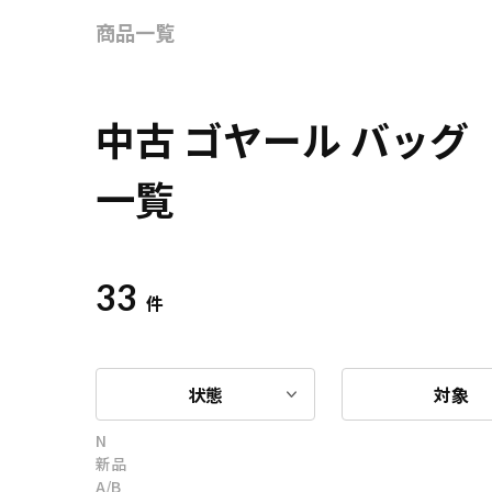
商品一覧
中古 ゴヤール バッグ
一覧
33
件
状態
対象
N
新品
A/B