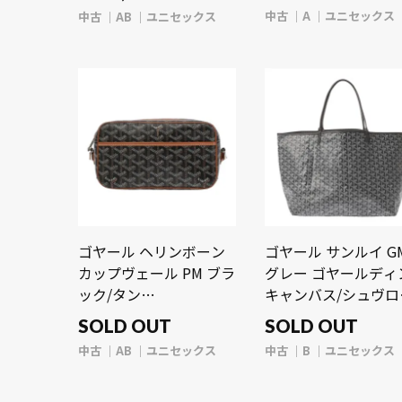
ス/シュヴロッシュカー
ニセックス バッグ 
中古
A
ユニセックス
中古
AB
ユニセックス
フ ユニセックス バッグ
古】【bag】
【中古】【bag】
ゴヤール ヘリンボーン
ゴヤール サンルイ G
カップヴェール PM ブラ
グレー ゴヤールディ
ック/タン
キャンバス/シュヴロ
CAPE2MLTY01CL03P ゴ
シュカーフ ユニセッ
SOLD OUT
SOLD OUT
ヤールディンキャンバ
ス バッグ 【中古】
中古
AB
ユニセックス
中古
B
ユニセックス
ス/セルヴォンカーフ ユ
【bag】
ニセックス バッグ 【中