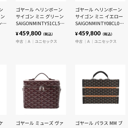
ン
ゴヤール ヘリンボーン
ゴヤール ヘリンボーン
タン
サイゴン ミニ グリーン
サイゴン ミニ イエロー
ンバ
SAIGONMINTY51CL51P
SAIGONMINTY08CL08P
ー
ゴヤールディンキャンバ
ゴヤールディンキャンバ
459,800
459,800
¥
¥
（税込）
（税込）
ッグ
ス/シュヴロッシュカー
ス/シュヴロッシュカー
中古
A
ユニセックス
中古
A
ユニセックス
フ ユニセックス バッグ
フ ユニセックス バッグ
【中古】【bag】
【中古】【bag】
ケ
ゴヤール ミューズ ヴァ
ゴヤール パラス MM ブ