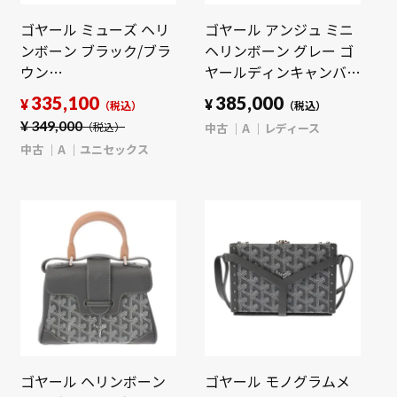
ゴヤール ミューズ ヘリ
ゴヤール アンジュ ミニ
ンボーン ブラック/ブラ
ヘリンボーン グレー ゴ
ウン
ヤールディンキャンバ
MUSEVAPMLTY01CL01P
ス/シュヴロッシュカー
335,100
385,000
¥
¥
（税込）
（税込）
ゴヤールディンキャンバ
フ レディース バッグ
¥
349,000
中古
A
レディース
（税込）
ス/セルヴォンカーフ ユ
【中古】【bag】
中古
A
ユニセックス
ニセックス バッグ 【中
古】【bag】
ゴヤール ヘリンボーン
ゴヤール モノグラムメ