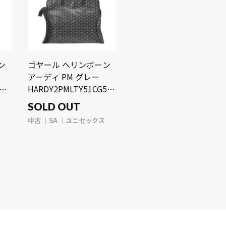
ン
ゴヤール ヘリンボーン
アーディ PM グレー
ック
HARDY2PMLTY51CG51P
ゴヤールディンキャンバ
SOLD OUT
ス/デシーズトリヨンレ
ス
中古
SA
ユニセックス
ザー ユニセックス バッ
グ 【中古】【bag】