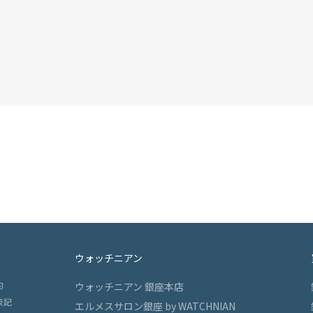
ウォッチニアン
約
ウォッチニアン 銀座本店
表記
エルメスサロン銀座 by WATCHNIAN