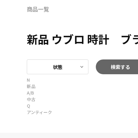
商品一覧
新品 ウブロ 時計 
状態
検索する
N
新品
A/B
中古
Q
アンティーク