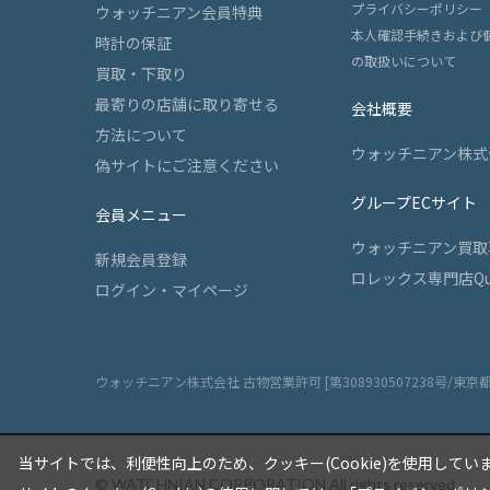
プライバシーポリシー
ウォッチニアン会員特典
本人確認手続きおよび
時計の保証
の取扱いについて
買取・下取り
最寄りの店舗に取り寄せる
会社概要
方法について
ウォッチニアン株式
偽サイトにご注意ください
グループECサイト
会員メニュー
ウォッチニアン買取
新規会員登録
ロレックス専門店Qu
ログイン・マイページ
ウォッチニアン株式会社 古物営業許可 [第308930507238号/東京
当サイトでは、利便性向上のため、クッキー(Cookie)を使用してい
© WATCHNIAN CORPORATION All rights reserved.