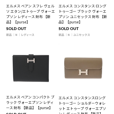
エルメス ベアン スフレ ヴェル
エルメス コンスタンス ロング
ソ エタン/エトゥープ ヴォーエ
トゥーゴー ブラック ヴォーエ
プソン レディース 財布 【新
プソン ユニセックス 財布 【新
品】【purse】
品】【purse】
SOLD OUT
SOLD OUT
新品
N
レディース
新品
N
ユニセックス
エルメス ベアン コンパクト ブ
エルメス コンスタンスロング
ラック ヴォーエプソン レディ
トゥーゴー ショルダーウォレ
ース 財布 【新品】【purse】
ット エトゥープ ヴォーエプソ
ン レディース 財布 【新品】