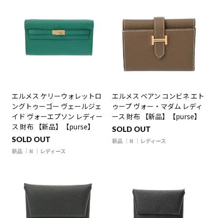
エルメス ケリーウォレットロ
エルメス ベアン コンビネ エト
ングトゥーゴー ヴェールジェ
ゥープ ヴォー・マダム レディ
イド ヴォーエプソン レディー
ース 財布 【新品】【purse】
ス 財布 【新品】【purse】
SOLD OUT
SOLD OUT
新品
N
レディース
新品
N
レディース