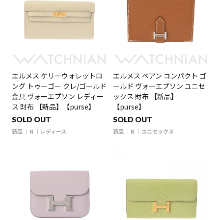
エルメス ケリーウォレットロ
エルメス ベアン コンパクト ゴ
ング トゥーゴー クレ/ゴールド
ールド ヴォーエプソン ユニセ
金具 ヴォーエプソン レディー
ックス 財布 【新品】
ス 財布 【新品】【purse】
【purse】
SOLD OUT
SOLD OUT
新品
N
レディース
新品
N
ユニセックス