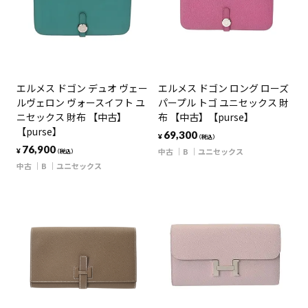
エルメス ドゴン デュオ ヴェー
エルメス ドゴン ロング ローズ
ルヴェロン ヴォースイフト ユ
パープル トゴ ユニセックス 財
ニセックス 財布 【中古】
布 【中古】【purse】
【purse】
69,300
¥
（税込）
76,900
中古
B
ユニセックス
¥
（税込）
中古
B
ユニセックス