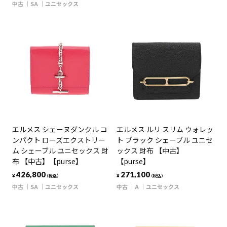
中古
SA
ユニセックス
エルメス シェーヌダンクル コ
エルメス ルリ スリム ウォレッ
ンパクト ローズエクストリー
ト ブラック シェーブル ユニセ
ム シェーブル ユニセックス 財
ックス 財布 【中古】
布 【中古】【purse】
【purse】
426,800
271,100
¥
¥
（税込）
（税込）
中古
SA
ユニセックス
中古
A
ユニセックス