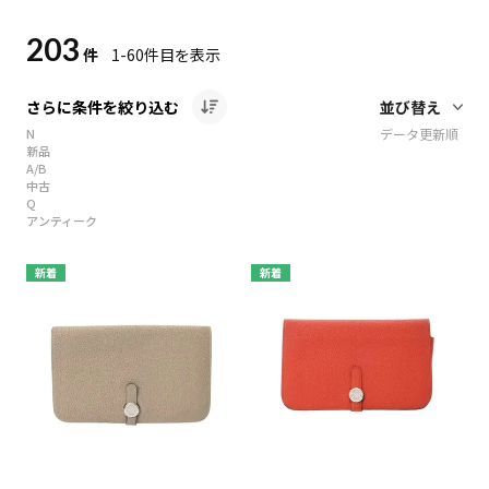
203
件
1-60
件目を表示
さらに条件を絞り込む
N
データ更新順
新品
A/B
中古
Q
アンティーク
新着
新着