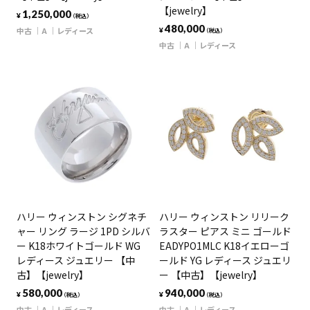
【jewelry】
1,250,000
¥
（税込）
480,000
中古
A
レディース
¥
（税込）
中古
A
レディース
ハリー ウィンストン シグネチ
ハリー ウィンストン リリーク
ャー リング ラージ 1PD シルバ
ラスター ピアス ミニ ゴールド
ー K18ホワイトゴールド WG
EADYPO1MLC K18イエローゴ
レディース ジュエリー 【中
ールド YG レディース ジュエリ
古】【jewelry】
ー 【中古】【jewelry】
580,000
940,000
¥
¥
（税込）
（税込）
中古
A
レディース
中古
A
レディース