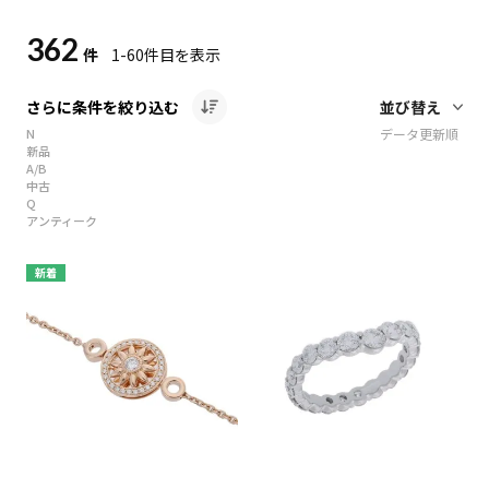
362
件
1-60
件目を表示
さらに条件を絞り込む
N
データ更新順
新品
A/B
中古
Q
アンティーク
新着