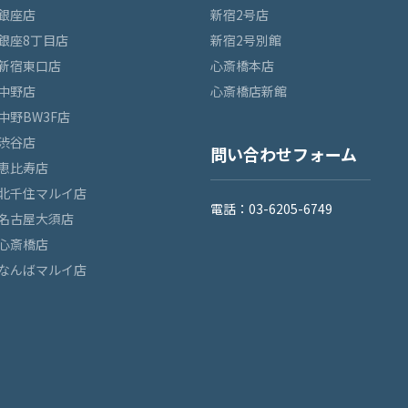
銀座店
新宿2号店
銀座8丁目店
新宿2号別館
新宿東口店
心斎橋本店
中野店
心斎橋店新館
中野BW3F店
渋谷店
問い合わせフォーム
恵比寿店
北千住マルイ店
電話：03-6205-6749
名古屋大須店
心斎橋店
なんばマルイ店