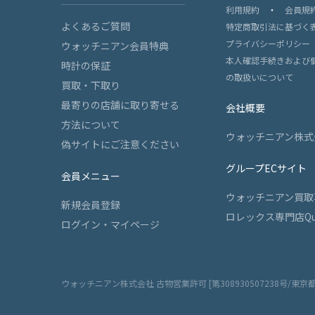
利用規約
・
会員規
よくあるご質問
特定商取引法に基づく
プライバシーポリシー
ウォッチニアン会員特典
本人確認手続きおよび
時計の保証
の取扱いについて
買取・下取り
最寄りの店舗に取り寄せる
会社概要
方法について
ウォッチニアン株式
偽サイトにご注意ください
グループECサイト
会員メニュー
ウォッチニアン買取
新規会員登録
ロレックス専門店Qu
ログイン・マイページ
ウォッチニアン株式会社 古物営業許可 [第308930507238号/東京