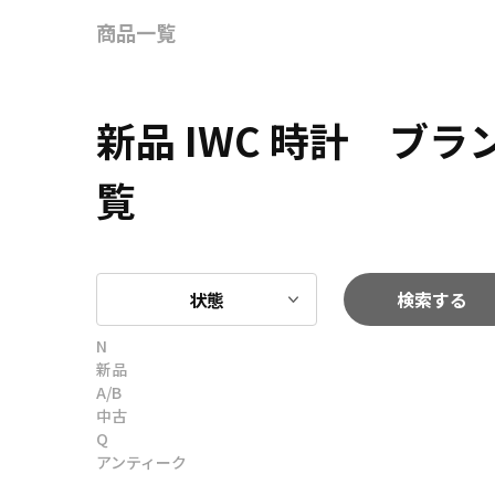
商品一覧
新品 IWC 時計 ブ
覧
状態
検索する
N
新品
A/B
中古
Q
アンティーク