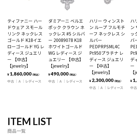
ティファニー ハー
ダミアーニ ベルエ
ハリー ウィンスト
ハ
ドウェア スモール
ポック クラウン ネ
ン ループ フルモチ
ン
リンク ネックレス
ックレス #S シルバ
ーフ ネックレス シ
ッ
ゴールド K18イエ
ー 20089078 K18
ルバー
バ
ローゴールド YG レ
ホワイトゴールド
PEDPRPSML4C
PE
ディース ジュエリ
WG レディース ジ
Pt950プラチナ レ
Pt
ー 【中古】
ュエリー 【中古】
ディース ジュエリ
デ
【jewelry】
【jewelry】
ー 【中古】
ー
【jewelry】
【j
1,860,000
490,000
¥
¥
（税込）
（税込）
2,300,000
1
中古
A
レディース
中古
A
レディース
¥
¥
（税込）
中古
A
レディース
中古
ITEM LIST
商品一覧