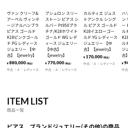
ヴァン クリーフ&
ブシュロン スリー
カルティエ ジュス
ハ
アーペル ヴィンテ
ストーン ピアス シ
トアンクル シング
ン
ージアルハンブラ
ルバー Pt950プラ
ル ピアス ゴールド
ー 
ピアス ゴールド
チナ/K18ホワイト
K18イエローゴー
ルド
K18ピンクゴール
ゴールド WG レデ
ルド YG レディース
K
ド PG レディース
ィース ジュエリー
ジュエリー 【中
ルド
ジュエリー 【中
【中古】
古】【jewelry】
ジ
古】【jewelry】
【jewelry】
古】
170,000
¥
（税込）
880,000
770,000
9
中古
A
レディース
¥
¥
¥
（税込）
（税込）
中古
A
レディース
中古
A
レディース
中古
ITEM LIST
商品一覧
ピアス ブランドジュエリー(その他)の商品