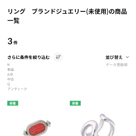
リング ブランドジュエリー(未使用)の商品
一覧
3
件
さらに条件を絞り込む
N
データ更新順
新品
A/B
中古
Q
アンティーク
新着
新着