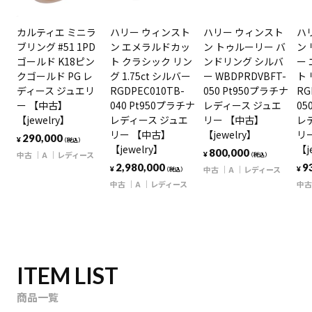
カルティエ ミニラ
ハリー ウィンスト
ハリー ウィンスト
ハ
ブリング #51 1PD
ン エメラルドカッ
ン トゥルーリー バ
ン
ゴールド K18ピン
ト クラシック リン
ンドリング シルバ
ー
クゴールド PG レ
グ 1.75ct シルバー
ー WBDPRDVBFT-
ト
ディース ジュエリ
RGDPEC010TB-
050 Pt950プラチナ
RG
ー 【中古】
040 Pt950プラチナ
レディース ジュエ
05
【jewelry】
レディース ジュエ
リー 【中古】
レ
リー 【中古】
【jewelry】
リ
290,000
¥
（税込）
【jewelry】
【j
800,000
中古
A
レディース
¥
（税込）
2,980,000
9
中古
A
レディース
¥
¥
（税込）
中古
A
レディース
中古
ITEM LIST
商品一覧