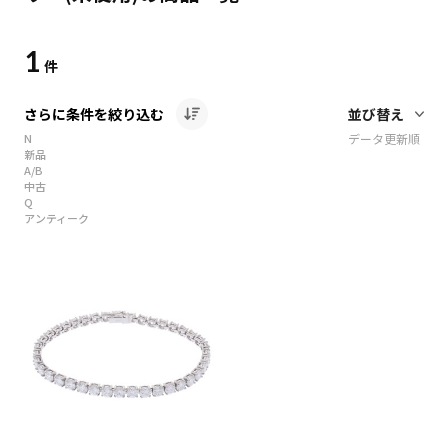
1
件
さらに条件を絞り込む
N
データ更新順
新品
A/B
中古
Q
アンティーク