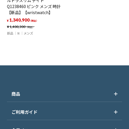
ルトラスリム デイト
Q1238460 ピンク メンズ 時計
【新品】【wristwatch】
1,340,900
¥
（税込）
¥
1,400,300
（税込）
新品
N
メンズ
商品
ご利用ガイド