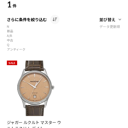
1
件
さらに条件を絞り込む
N
データ更新順
新品
A/B
中古
Q
アンティーク
SALE
ジャガー ルクルト マスター ウ