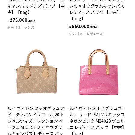
キャンバス メンズ バッグ 【中
ムミャオウグラムキャンバス
古】【bag】
レディース バッグ 【中古】
【bag】
275,000
¥
（税込）
550,000
中古
S
メンズ
¥
（税込）
中古
S
レディース
ルイ ヴィトン ミャオグラム ス
ルイ ヴィトン モノグラムヴェ
ピーディバンドリエール 20 ト
ルニ リード PM LVリミックス
ラベルウィズコレクション ベ
ネオンピンク M24028 ヴェル
ージュ M15151 ミャオウグラ
ニ レディース バッグ 【中古】
ムキャンバス レディース バッ
【bag】