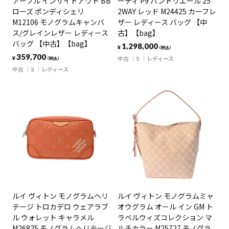
ァーフル インサイドアウト BB
ーディ P9 バンドリエール 25
ローズ ポンディシェリ
2WAY レッド M24425 カーフレ
M12106 モノグラムキャンバ
ザー レディース バッグ 【中
ス/グレインレザー レディース
古】【bag】
バッグ 【中古】【bag】
1,298,000
¥
（税込）
359,700
中古
S
レディース
¥
（税込）
中古
S
レディース
ルイ ヴィトン モノグラムヘリ
ルイ ヴィトン モノグラムミャ
テージ トロカデロ ウェアラブ
オウグラム オール イン GM ト
ル ウォレット キャラメル
ラベルウィズコレクション マ
M26825 モノグラムヘリテージ
ルチカラー M25727 モノグラ