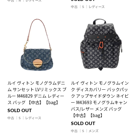
中古
N
レディース
中古
S
レディース
ルイ ヴィトン モノグラムデニ
ルイ ヴィトン モノグラムイン
ム サンセット LVリミックス ブ
ク ディスカバリー バックパッ
ルー M46829 デニム レディー
ク アップサイドダウン ネイビ
ス バッグ 【中古】【bag】
ー M43693 モノグラムキャン
バス/レザー メンズ バッグ
SOLD OUT
【中古】【bag】
中古
S
レディース
SOLD OUT
中古
S
メンズ