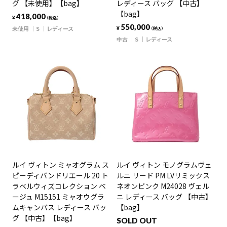
グ 【未使用】【bag】
レディース バッグ 【中古】
【bag】
418,000
¥
（税込）
550,000
未使用
S
レディース
¥
（税込）
中古
S
レディース
ルイ ヴィトン ミャオグラム ス
ルイ ヴィトン モノグラムヴェ
ピーディバンドリエール 20 ト
ルニ リード PM LVリミックス
ラベルウィズコレクション ベ
ネオンピンク M24028 ヴェル
ージュ M15151 ミャオウグラ
ニ レディース バッグ 【中古】
ムキャンバス レディース バッ
【bag】
グ 【中古】【bag】
SOLD OUT