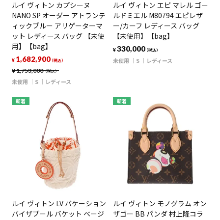
ルイ ヴィトン カプシーヌ
ルイ ヴィトン エピ マレル ゴー
NANO SP オーダー アトランテ
ルドミエル M80794 エピレザ
ィックブルー アリゲーターマ
ー/カーフ レディース バッグ
ット レディース バッグ 【未使
【未使用】【bag】
用】【bag】
330,000
¥
（税込）
1,682,900
未使用
S
レディース
¥
（税込）
¥
1,753,000
（税込）
未使用
S
レディース
新着
新着
ルイ ヴィトン LV バケーション
ルイ ヴィトン モノグラム オン
バイザプール バケット ベージ
ザゴー BB パンダ 村上隆コラ