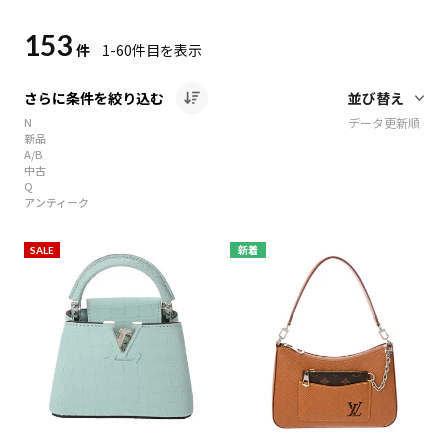
153
件
1-60
件目を表示
さらに条件を絞り込む
N
データ更新順
新品
A/B
中古
Q
アンティーク
SALE
新着