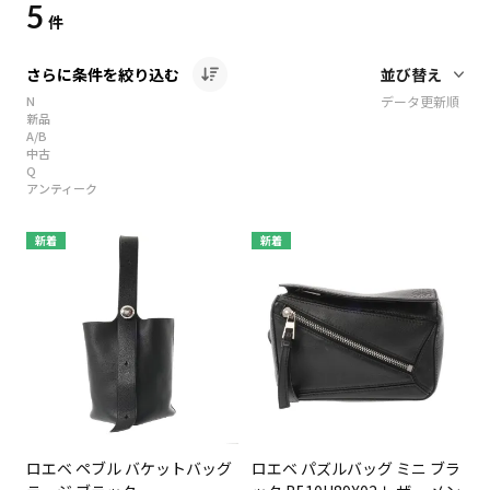
5
件
さらに条件を絞り込む
N
データ更新順
新品
A/B
中古
Q
アンティーク
新着
新着
ロエベ ペブル バケットバッグ
ロエベ パズルバッグ ミニ ブラ