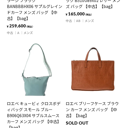
ラージ ブラック
ック B510U89X02 レザー メン
BANBBBHX06 サプルグレイン
ズ バッグ 【中古】【bag】
ドカーフ メンズ バッグ 【中
165,000
¥
（税込）
古】【bag】
中古
AB
メンズ
259,600
¥
（税込）
中古
A
メンズ
ロエベ キュービィ クロスボデ
ロエベ ブリーフケース ブラウ
ィバッグ スモール ブルー
ン カーフ メンズ バッグ 【中
B906Q63X04 サブルスムース
古】【bag】
カーフ メンズ バッグ 【中古】
SOLD OUT
【bag】