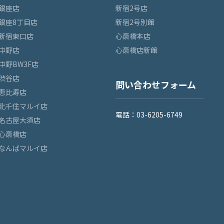
銀座店
新宿2号店
銀座8丁目店
新宿2号別館
新宿東口店
心斎橋本店
中野店
心斎橋店新館
中野BW3F店
渋谷店
問い合わせフォーム
恵比寿店
北千住マルイ店
電話：03-6205-6749
名古屋大須店
心斎橋店
なんばマルイ店