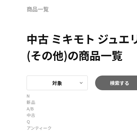
商品一覧
中古 ミキモト ジュ
(その他)の商品一覧
対象
検索する
N
新品
A/B
中古
Q
アンティーク