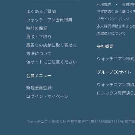
利用規約
・
会員規
よくあるご質問
特定商取引法に基づく
プライバシーポリシー
ウォッチニアン会員特典
本人確認手続きおよび
時計の保証
の取扱いについて
買取・下取り
最寄りの店舗に取り寄せる
会社概要
方法について
ウォッチニアン株式
偽サイトにご注意ください
グループECサイト
会員メニュー
ウォッチニアン買取
新規会員登録
ロレックス専門店Qu
ログイン・マイページ
ウォッチニアン株式会社 古物営業許可 [第308930507238号/東京