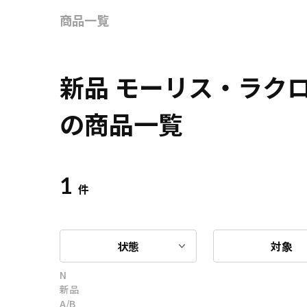
商品一覧
新品 モーリス・ラク
の商品一覧
1
件
状態
対象
N
新品
A/B