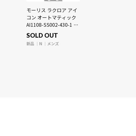
モーリス ラクロア アイ
コン オートマティック
AI1108-SS002-430-1 ブ
ルー メンズ 時計 【新
SOLD OUT
品】【wristwatch】
新品
N
メンズ