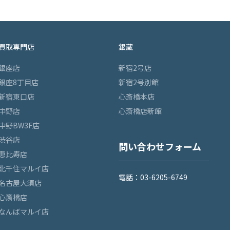
買取専門店
銀蔵
銀座店
新宿2号店
銀座8丁目店
新宿2号別館
新宿東口店
心斎橋本店
中野店
心斎橋店新館
中野BW3F店
渋谷店
問い合わせフォーム
恵比寿店
北千住マルイ店
電話：03-6205-6749
名古屋大須店
心斎橋店
なんばマルイ店