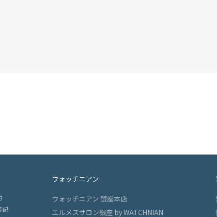
ウォッチニアン
約
ウォッチニアン 銀座本店
表記
エルメスサロン銀座 by WATCHNIAN