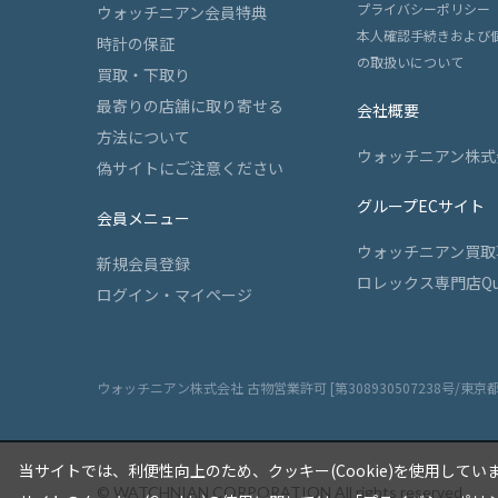
プライバシーポリシー
ウォッチニアン会員特典
本人確認手続きおよび
時計の保証
の取扱いについて
買取・下取り
最寄りの店舗に取り寄せる
会社概要
方法について
ウォッチニアン株式
偽サイトにご注意ください
グループECサイト
会員メニュー
ウォッチニアン買取
新規会員登録
ロレックス専門店Qu
ログイン・マイページ
ウォッチニアン株式会社 古物営業許可 [第308930507238号/東京
当サイトでは、利便性向上のため、クッキー(Cookie)を使用してい
© WATCHNIAN CORPORATION All rights reserved.