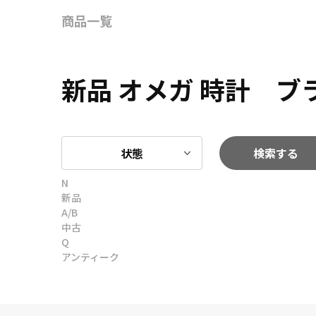
商品一覧
新品 オメガ 時計 
状態
検索する
N
新品
A/B
中古
Q
アンティーク