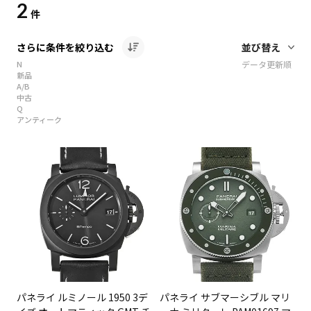
2
件
さらに条件を絞り込む
N
データ更新順
新品
A/B
中古
Q
アンティーク
パネライ ルミノール 1950 3デ
パネライ サブマーシブル マリ