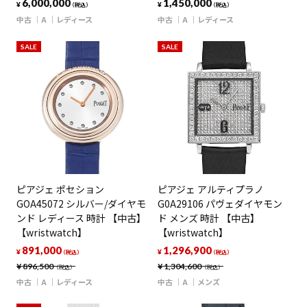
6,000,000
1,450,000
¥
¥
（税込）
（税込）
中古
A
レディース
中古
A
レディース
SALE
SALE
ピアジェ ポセション
ピアジェ アルティプラノ
GOA45072 シルバー/ダイヤモ
G0A29106 パヴェダイヤモン
ンド レディース 時計 【中古】
ド メンズ 時計 【中古】
【wristwatch】
【wristwatch】
891,000
1,296,900
¥
¥
（税込）
（税込）
¥
896,500
¥
1,304,600
（税込）
（税込）
中古
A
レディース
中古
A
メンズ