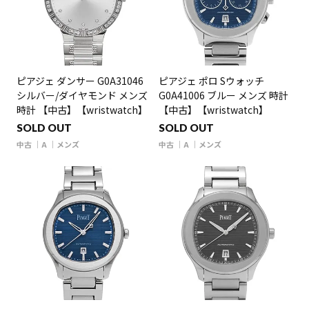
ピアジェ ダンサー G0A31046
ピアジェ ポロ Sウォッチ
シルバー/ダイヤモンド メンズ
G0A41006 ブルー メンズ 時計
時計 【中古】【wristwatch】
【中古】【wristwatch】
SOLD OUT
SOLD OUT
中古
A
メンズ
中古
A
メンズ