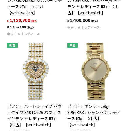
ジン G0A45405 シルバー レデ
念 80563K81 シルバー/ダイヤ
ィース 時計 【中古】
モンド レディース 時計 【中
【wristwatch】
古】【wristwatch】
1,120,900
1,400,000
¥
¥
（税込）
（税込）
¥
1,156,100
中古
A
レディース
（税込）
中古
A
レディース
新着
新着
ピアジェ ハートシェイプ パヴ
ピアジェ ダンサー 59g
ェダイヤ 8401C626 パヴェダ
80563K81 シャンパン レディ
イヤモンド レディース 時計
ース 時計 【中古】
【中古】【wristwatch】
【wristwatch】