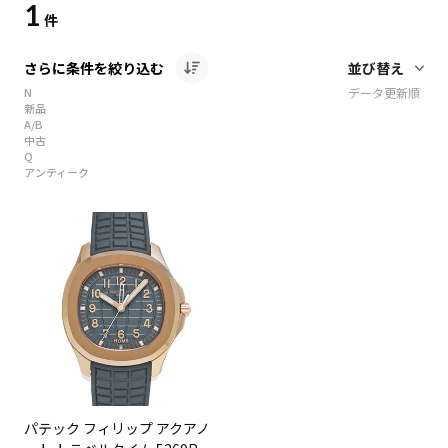
1
件
さらに条件を絞り込む
N
データ更新順
新品
A/B
中古
Q
アンティーク
パテック フィリップ アクアノ