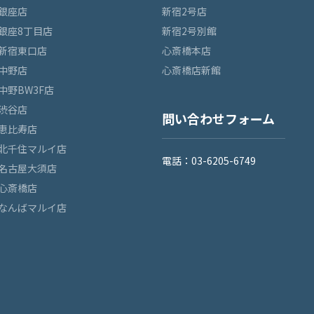
銀座店
新宿2号店
銀座8丁目店
新宿2号別館
新宿東口店
心斎橋本店
中野店
心斎橋店新館
中野BW3F店
渋谷店
問い合わせフォーム
恵比寿店
北千住マルイ店
電話：03-6205-6749
名古屋大須店
心斎橋店
なんばマルイ店