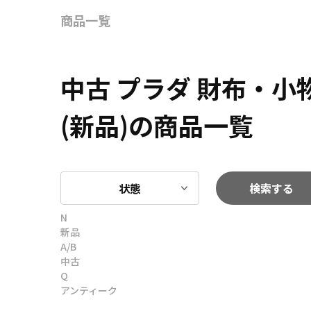
商品一覧
中古 プラダ 財布・
(新品)の商品一覧
状態
検索する
N
新品
A/B
中古
Q
アンティーク