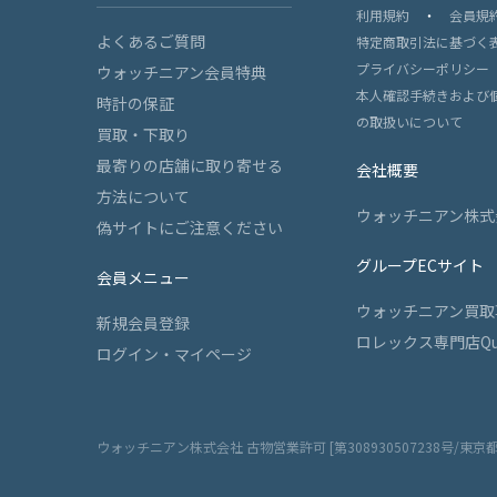
利用規約
・
会員規
よくあるご質問
特定商取引法に基づく
プライバシーポリシー
ウォッチニアン会員特典
本人確認手続きおよび
時計の保証
の取扱いについて
買取・下取り
最寄りの店舗に取り寄せる
会社概要
方法について
ウォッチニアン株式
偽サイトにご注意ください
グループECサイト
会員メニュー
ウォッチニアン買取
新規会員登録
ロレックス専門店Qu
ログイン・マイページ
ウォッチニアン株式会社 古物営業許可 [第308930507238号/東京