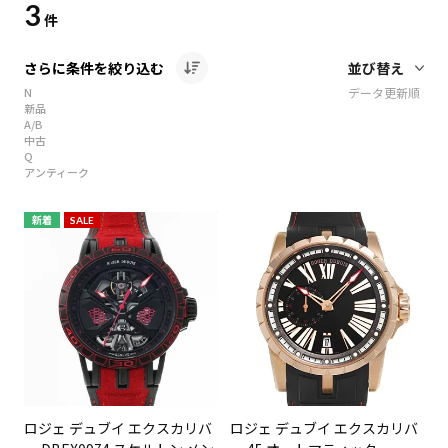
3
件
さらに条件を絞り込む
N
データ更新順
新品
A/B
中古
Q
アンティーク
新着
SALE
ロジェ デュブイ エクスカリバ
ロジェ デュブイ エクスカリバ