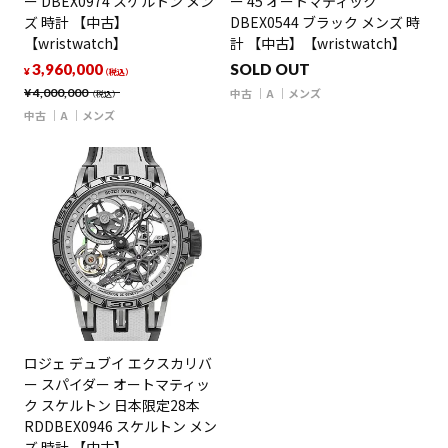
ー DBEX0974 スケルトン メン
ー 45 オートマティック
ズ 時計 【中古】
DBEX0544 ブラック メンズ 時
【wristwatch】
計 【中古】【wristwatch】
3,960,000
SOLD OUT
¥
（税込）
¥
4,000,000
中古
A
メンズ
（税込）
中古
A
メンズ
ロジェ デュブイ エクスカリバ
ー スパイダー オートマティッ
ク スケルトン 日本限定28本
RDDBEX0946 スケルトン メン
ズ 時計 【中古】