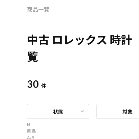
商品一覧
中古 ロレックス 時
覧
30
件
状態
対象
N
新品
A/B