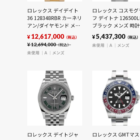
ロレックス デイデイト
ロレックス コスモグ
36 128348RBR カーネリ
フ デイトナ 126500L
アン/ダイヤモンド メン
ブラック メンズ 時計
ズ 時計 【未使用】
【未使用】
12,617,000
5,437,300
¥
¥
（税込）
（税込
【wristwatch】
【wristwatch】
¥
12,694,000
未使用
A
メンズ
（税込）
未使用
A
メンズ
ロレックス デイトジャ
ロレックス GMTマ