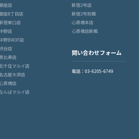
銀座店
新宿2号店
銀座8丁目店
新宿2号別館
新宿東口店
心斎橋本店
中野店
心斎橋店新館
中野BW3F店
渋谷店
問い合わせフォーム
恵比寿店
北千住マルイ店
電話：03-6205-6749
名古屋大須店
心斎橋店
なんばマルイ店