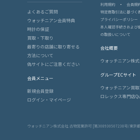
利用規約
・
会員規
よくあるご質問
特定商取引法に基づく
プライバシーポリシー
ウォッチニアン会員特典
本人確認手続きおよび
時計の保証
の取扱いについて
買取・下取り
最寄りの店舗に取り寄せる
会社概要
方法について
ウォッチニアン株式
偽サイトにご注意ください
グループECサイト
会員メニュー
ウォッチニアン買取
新規会員登録
ロレックス専門店Qu
ログイン・マイページ
ウォッチニアン株式会社 古物営業許可 [第308930507238号/東京