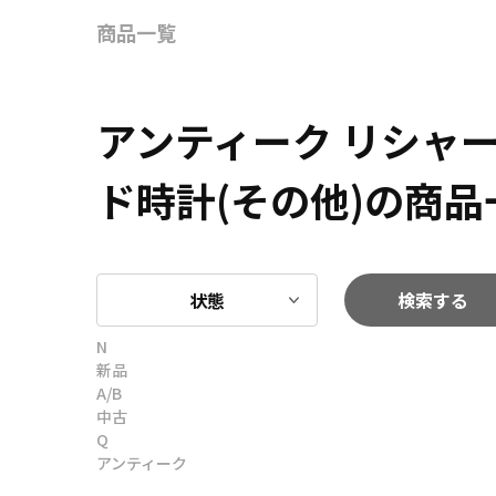
商品一覧
アンティーク リシャ
ド時計(その他)の商品
状態
検索する
N
新品
A/B
中古
Q
アンティーク