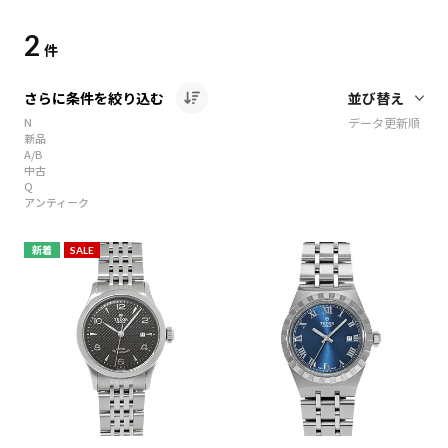
2
件
さらに条件を絞り込む
N
データ更新順
新品
A/B
中古
Q
アンティーク
新着
SALE