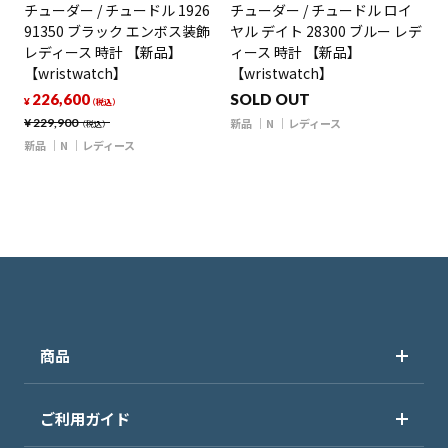
チューダー / チュードル 1926
チューダー / チュードル ロイ
91350 ブラック エンボス装飾
ヤル デイト 28300 ブルー レデ
レディース 時計 【新品】
ィース 時計 【新品】
【wristwatch】
【wristwatch】
226,600
SOLD OUT
¥
（税込）
¥
229,900
新品
N
レディース
（税込）
新品
N
レディース
商品
ご利用ガイド