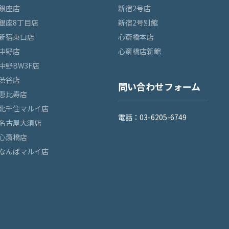
銀座店
新宿2号店
銀座8丁目店
新宿2号別館
新宿東口店
心斎橋本店
中野店
心斎橋店新館
中野BW3F店
渋谷店
問い合わせフォーム
恵比寿店
北千住マルイ店
電話：03-6205-6749
名古屋大須店
心斎橋店
なんばマルイ店