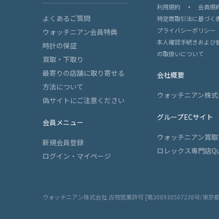
利用規約
・
会員規
よくあるご質問
特定商取引法に基づく
プライバシーポリシー
ウォッチニアン会員特典
本人確認手続きおよび
時計の保証
の取扱いについて
買取・下取り
最寄りの店舗に取り寄せる
会社概要
方法について
ウォッチニアン株式
偽サイトにご注意ください
グループECサイト
会員メニュー
ウォッチニアン買取
新規会員登録
ロレックス専門店Qu
ログイン・マイページ
ウォッチニアン株式会社 古物営業許可 [第308930507238号/東京