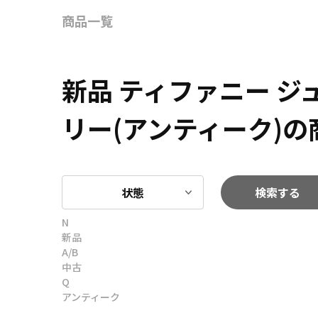
商品一覧
新品 ティファニー 
リー(アンティーク)の
状態
検索する
N
新品
A/B
中古
Q
アンティーク