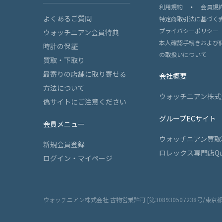
利用規約
・
会員規
よくあるご質問
特定商取引法に基づく
プライバシーポリシー
ウォッチニアン会員特典
本人確認手続きおよび
時計の保証
の取扱いについて
買取・下取り
最寄りの店舗に取り寄せる
会社概要
方法について
ウォッチニアン株式
偽サイトにご注意ください
グループECサイト
会員メニュー
ウォッチニアン買取
新規会員登録
ロレックス専門店Qu
ログイン・マイページ
ウォッチニアン株式会社 古物営業許可 [第308930507238号/東京