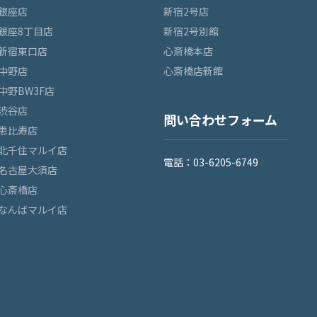
銀座店
新宿2号店
銀座8丁目店
新宿2号別館
新宿東口店
心斎橋本店
中野店
心斎橋店新館
中野BW3F店
渋谷店
問い合わせフォーム
恵比寿店
北千住マルイ店
電話：03-6205-6749
名古屋大須店
心斎橋店
なんばマルイ店