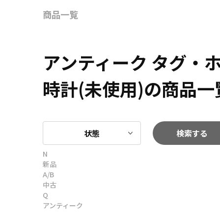
商品一覧
アンティーク タグ・
時計(未使用)の商品一
状態
検索する
N
新品
A/B
中古
Q
アンティーク